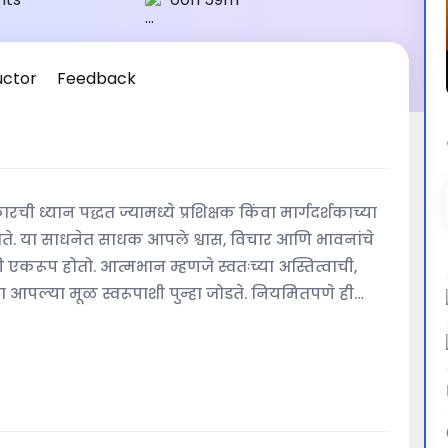
uctor
Feedback
ची ध्यान पद्धत ज्यामध्ये प्रशिक्षक किंवा मार्गदर्शकाच्या
जाते. या साधनेत साधक आपले श्वास, विचार आणि भावनांचे
 एकरूप होतो. आत्मभान म्हणजे स्वतःच्या अस्तित्वाची,
पल्या मूळ स्वरूपाशी पुन्हा जोडते. नियमितपणे ही
क स्थैर्य वाढते, आणि आत्मविश्वास व अंतरिक आनंदाची
र आसनात आणि खुल्या मनाने केल्यास सर्वाधिक