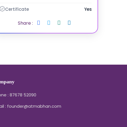
Certificate
Yes
Share :
mpany
ne : 87678 52090
ail : founder@atmabhan.com