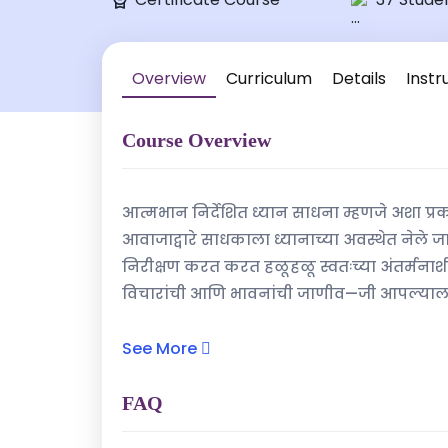
Overview
Curriculum
Details
Instr
Course Overview
आत्मभान निर्देशित ध्यान साधना म्हणजे अशा प्रकार
आवाजाद्वारे साधकाला ध्यानाच्या अवस्थेत नेले 
निरीक्षण करत करत हळूहळू स्वतःच्या अंतर्मनाशी
विचारांची आणि भावनांची जाणीव—जी आपल्याला आ
साधना केल्यास मानसिक तणाव कमी होतो, भावनि
अनुभूती येते. ही साधना शांत वातावरणात, स्थि
See More
परिणामकारक ठरते.
FAQ