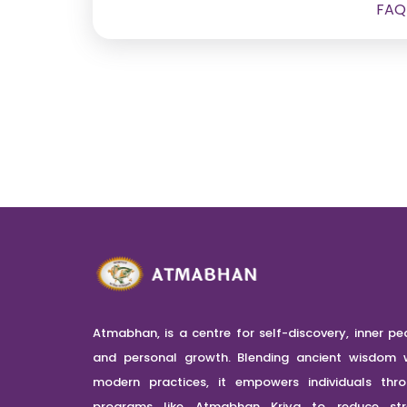
FAQ
Atmabhan, is a centre for self-discovery, inner pe
and personal growth. Blending ancient wisdom 
modern practices, it empowers individuals thr
programs like Atmabhan Kriya to reduce stre