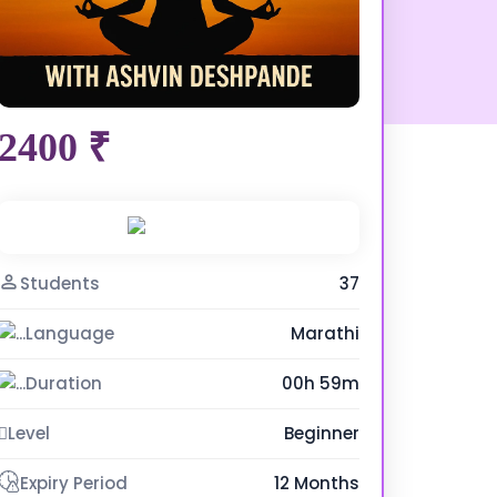
2400 ₹
Buy Now
Students
37
Language
Marathi
Duration
00h 59m
Level
Beginner
Expiry Period
12 Months