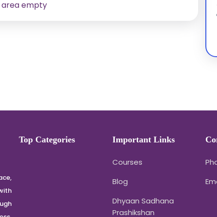
 area empty
Top Categories
Important Links
Co
Courses
Pho
ace,
Blog
Em
with
Dhyaan Sadhana
ough
Prashikshan
ss,